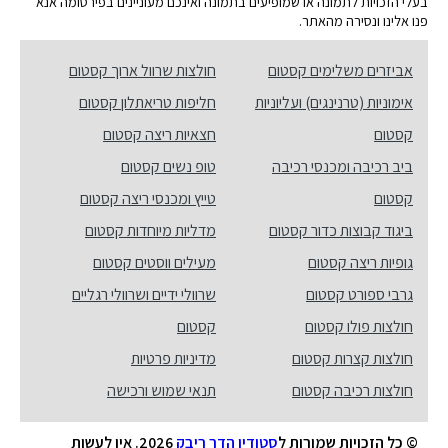
בעלי הזכויות לתמונה או שמופיעים בתמונה ואינכם מעוניינים בפירסומה אנא
פנו אלינו ונסירה מהאתר.
אביזרים משלימים קסטום
חולצות שרוול ארוך קסטום
אימוניות (טרנינגים) ועליוניות
חליפות טריאתלון קסטום
קסטום
חצאיות ריצה קסטום
ביב רכיבה ומכנסי רכיבה
טופ נשים קסטום
קסטום
טייץ ומכנסי ריצה קסטום
ביגוד קבוצות כדור קסטום
מדליות מיוחדות קסטום
גופיות ריצה קסטום
מעילים ווסטים קסטום
גרבי ספורט קסטום
שרוולי ידיים ושרוולי רגליים
חולצות פולו קסטום
קסטום
חולצות קצרות קסטום
מדיניות פרטיות
חולצות רכיבה קסטום
תנאי שמוש ורכישה
© כל הזכויות שמורות ל
סטודיו הדר ריבק
2026. אין לעשות