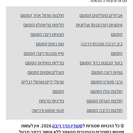
פנו אלינו ונסירה מהאתר.
אביזרים משלימים קסטום
חולצות שרוול ארוך קסטום
אימוניות (טרנינגים) ועליוניות
חליפות טריאתלון קסטום
קסטום
חצאיות ריצה קסטום
ביב רכיבה ומכנסי רכיבה
טופ נשים קסטום
קסטום
טייץ ומכנסי ריצה קסטום
ביגוד קבוצות כדור קסטום
מדליות מיוחדות קסטום
גופיות ריצה קסטום
מעילים ווסטים קסטום
גרבי ספורט קסטום
שרוולי ידיים ושרוולי רגליים
חולצות פולו קסטום
קסטום
חולצות קצרות קסטום
מדיניות פרטיות
חולצות רכיבה קסטום
תנאי שמוש ורכישה
© כל הזכויות שמורות ל
סטודיו הדר ריבק
2026. אין לעשות
שימוש בחומרים ובעיצובים מהאתר ללא אישור בכתב מבעל